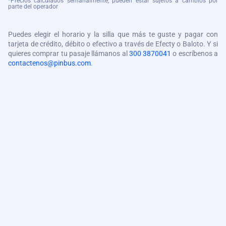
*Precios calculados semanalmente, pueden estar sujetos a cambios por
parte del operador
Puedes elegir el horario y la silla que más te guste y pagar con
tarjeta de crédito, débito o efectivo a través de Efecty o Baloto. Y si
quieres comprar tu pasaje llámanos al
300 3870041
o escríbenos a
contactenos@pinbus.com
.