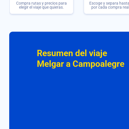
Compra rutas y precios para
Escoge y separa hasta 
elegir el viaje que quieras.
por cada compra rea
Resumen del viaje
Melgar a Campoalegre