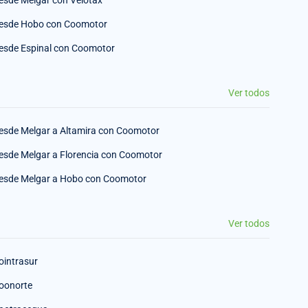
esde Melgar con Velotax
esde Hobo con Coomotor
esde Espinal con Coomotor
Ver todos
esde Melgar a Altamira con Coomotor
esde Melgar a Florencia con Coomotor
esde Melgar a Hobo con Coomotor
Ver todos
ointrasur
oonorte