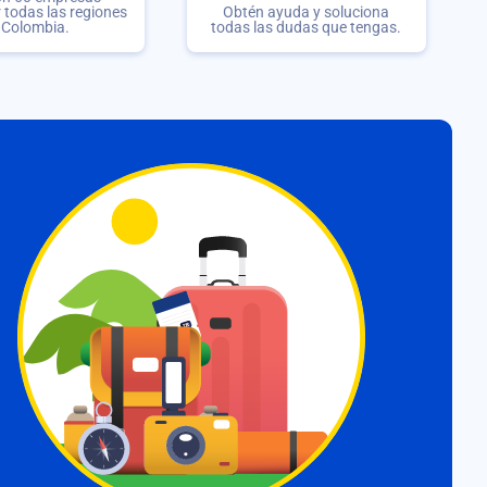
r todas las regiones
Obtén ayuda y soluciona
 Colombia.
todas las dudas que tengas.