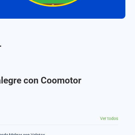
r
alegre con Coomotor
Ver todos