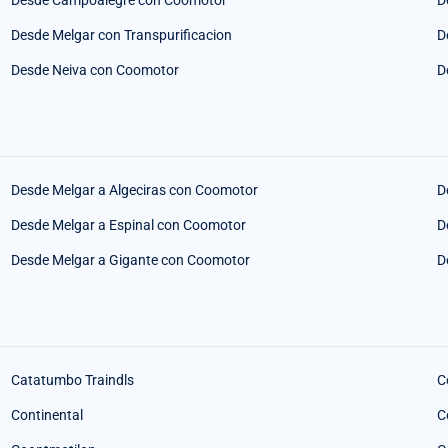
Desde Campoalegre con Coomotor
D
Desde Melgar con Transpurificacion
D
Desde Neiva con Coomotor
D
Desde Melgar a Algeciras con Coomotor
D
Desde Melgar a Espinal con Coomotor
D
Desde Melgar a Gigante con Coomotor
D
Catatumbo Traindls
C
Continental
C