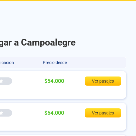
lgar a Campoalegre
ficación
Precio desde
$54.000
--
Ver pasajes
$54.000
--
Ver pasajes