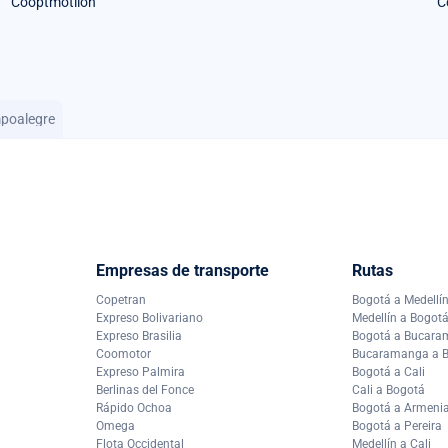
Cooptmotilon
C
poalegre
Empresas de transporte
Rutas
Copetran
Bogotá a Medellí
Expreso Bolivariano
Medellín a Bogot
Expreso Brasilia
Bogotá a Bucar
Coomotor
Bucaramanga a 
Expreso Palmira
Bogotá a Cali
Berlinas del Fonce
Cali a Bogotá
Rápido Ochoa
Bogotá a Armeni
Omega
Bogotá a Pereira
Flota Occidental
Medellín a Cali