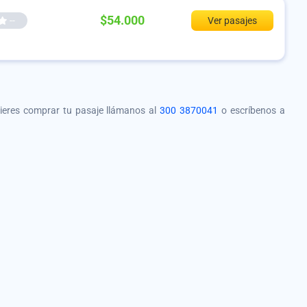
$54.000
--
Ver pasajes
quieres comprar tu pasaje llámanos al
300 3870041
o escríbenos a