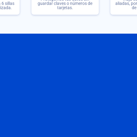
6 sillas
guardar claves o números de
aliadas, po
lizada.
tarjetas.
de