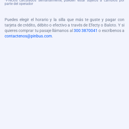
*Precios calculados semanalmente, pueden estar sujetos a cambios por
parte del operador
Puedes elegir el horario y la silla que más te guste y pagar con
tarjeta de crédito, débito o efectivo a través de Efecty o Baloto. Y si
quieres comprar tu pasaje llámanos al
300 3870041
o escríbenos a
contactenos@pinbus.com
.