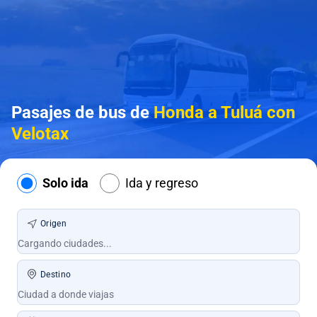
Pasajes de bus de
Honda a Tuluá con
Velotax
Solo ida
Ida y regreso
Origen
Destino