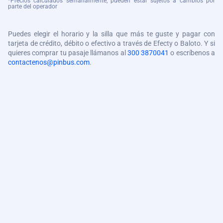
*Precios calculados semanalmente, pueden estar sujetos a cambios por
parte del operador
Puedes elegir el horario y la silla que más te guste y pagar con
tarjeta de crédito, débito o efectivo a través de Efecty o Baloto. Y si
quieres comprar tu pasaje llámanos al
300 3870041
o escríbenos a
contactenos@pinbus.com
.