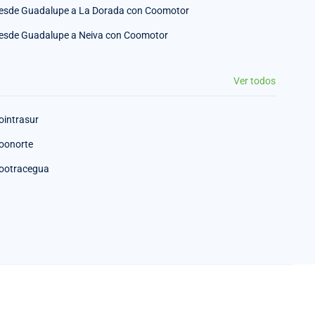
esde Guadalupe a La Dorada con Coomotor
esde Guadalupe a Neiva con Coomotor
Ver todos
ointrasur
oonorte
ootracegua