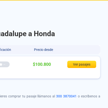
uadalupe a Honda
ficación
Precio desde
$100.800
--
Ver pasajes
quieres comprar tu pasaje llámanos al
300 3870041
o escríbenos a