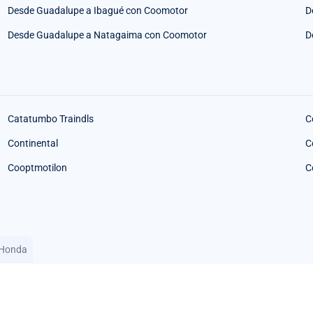
Desde Guadalupe a Ibagué con Coomotor
D
Desde Guadalupe a Natagaima con Coomotor
D
Catatumbo Traindls
C
Continental
C
Cooptmotilon
C
 Honda