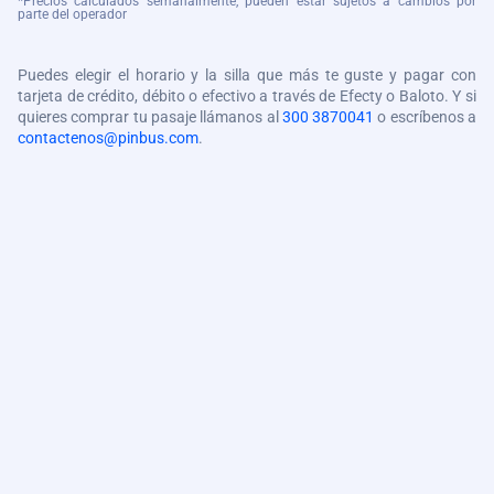
*Precios calculados semanalmente, pueden estar sujetos a cambios por
parte del operador
Puedes elegir el horario y la silla que más te guste y pagar con
tarjeta de crédito, débito o efectivo a través de Efecty o Baloto. Y si
quieres comprar tu pasaje llámanos al
300 3870041
o escríbenos a
contactenos@pinbus.com
.