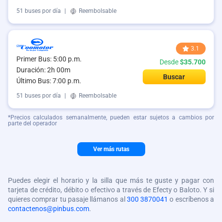
51 buses por día
|
Reembolsable
3.1
Primer Bus: 5:00 p.m.
Desde
$35.700
Duración: 2h 00m
Buscar
Último Bus: 7:00 p.m.
51 buses por día
|
Reembolsable
*Precios calculados semanalmente, pueden estar sujetos a cambios por
parte del operador
Ver más rutas
Puedes elegir el horario y la silla que más te guste y pagar con
tarjeta de crédito, débito o efectivo a través de Efecty o Baloto. Y si
quieres comprar tu pasaje llámanos al
300 3870041
o escríbenos a
contactenos@pinbus.com
.