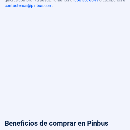
quieres comprar tu pasaje llámanos al
300 3870041
o escríbenos a
contactenos@pinbus.com
.
Beneficios de comprar
en Pinbus