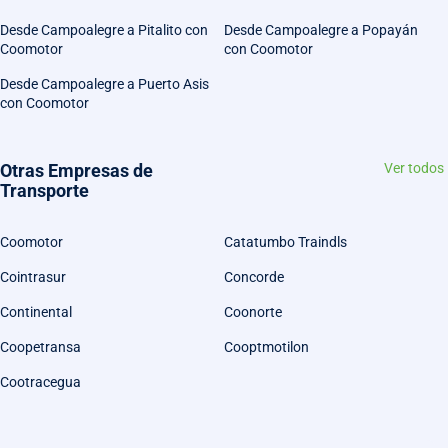
Desde Campoalegre a Pitalito con
Desde Campoalegre a Popayán
Coomotor
con Coomotor
Desde Campoalegre a Puerto Asis
con Coomotor
Otras Empresas de
Ver todos
Transporte
Coomotor
Catatumbo Traindls
Cointrasur
Concorde
Continental
Coonorte
Coopetransa
Cooptmotilon
Cootracegua