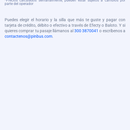
*Precios calculados semanalmente, pueden estar sujetos a cambios por
parte del operador
Puedes elegir el horario y la silla que más te guste y pagar con
tarjeta de crédito, débito o efectivo a través de Efecty o Baloto. Y si
quieres comprar tu pasaje llámanos al
300 3870041
o escríbenos a
contactenos@pinbus.com
.