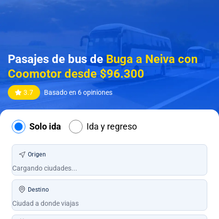
Pasajes de bus de
Buga a Neiva con
Coomotor desde $96.300
3.7
Basado en 6 opiniones
Solo ida
Ida y regreso
Origen
Destino