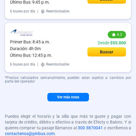
Último Bus: 9:45 p.m.
6 buses por día
|
Reembolsable
4.3
Primer Bus: 8:45 a.m.
Desde
$55.000
Duración: 4h 0m
Buscar
Último Bus: 12:45 p.m.
6 buses por día
|
Reembolsable
*Precios calculados semanalmente, pueden estar sujetos a cambios por
parte del operador
Ver más rutas
Puedes elegir el horario y la silla que más te guste y pagar con
tarjeta de crédito, débito o efectivo a través de Efecty o Baloto. Y si
quieres comprar tu pasaje llámanos al
300 3870041
o escríbenos a
contactenos@pinbus.com
.