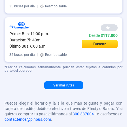
35 buses por día
|
Reembolsable
--
Primer Bus: 11:00 p.m.
Desde
$117.800
Duración: 7h 40m
Buscar
Último Bus: 6:00 a.m.
35 buses por día
|
Reembolsable
*Precios calculados semanalmente, pueden estar sujetos a cambios por
parte del operador
Ver más rutas
Puedes elegir el horario y la silla que más te guste y pagar con
tarjeta de crédito, débito o efectivo a través de Efecty o Baloto. Y si
quieres comprar tu pasaje llámanos al
300 3870041
o escríbenos a
contactenos@pinbus.com
.