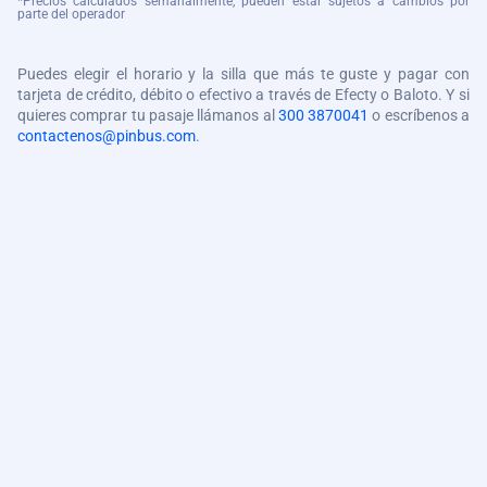
*Precios calculados semanalmente, pueden estar sujetos a cambios por
parte del operador
Puedes elegir el horario y la silla que más te guste y pagar con
tarjeta de crédito, débito o efectivo a través de Efecty o Baloto. Y si
quieres comprar tu pasaje llámanos al
300 3870041
o escríbenos a
contactenos@pinbus.com
.