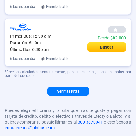
6 buses por día
|
Reembolsable
--
Primer Bus: 12:30 a.m.
Desde
$83.000
Duración: 6h 0m
Buscar
Último Bus: 6:30 a.m.
6 buses por día
|
Reembolsable
*Precios calculados semanalmente, pueden estar sujetos a cambios por
parte del operador
Ver más rutas
Puedes elegir el horario y la silla que más te guste y pagar con
tarjeta de crédito, débito o efectivo a través de Efecty o Baloto. Y si
quieres comprar tu pasaje llámanos al
300 3870041
o escríbenos a
contactenos@pinbus.com
.